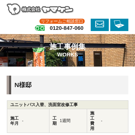
リフォームご相談窓口
0120-847-060
施工事例集
WORKS
N様邸
ユニットバス入替、洗面室改修工事
施
施工
工
工
-
1週間
-
年月
期
費
用