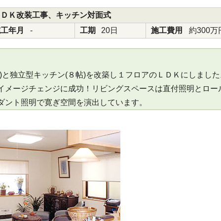
ＬＤＫ改装工事、キッチン対面式
施工年月
-
工期
20日
施工費用
約300万
)と独立型キッチン(８帖)を改築し１フロアのＬＤＫにしまし
イメージチェンジに成功！リビングスペースは直付照明とロー
ダント照明で寛ぎ空間を演出しています。