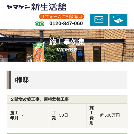
リフォームご相談窓口
0120-847-060
施工事例集
WORKS
I様邸
２階増改築工事、屋根茸替工事
施
施工
工
工
-
50日
約500万円
年月
期
費
用