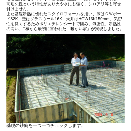
高耐久性という特性があり火や水にも強く、シロアリ等も寄せ
付けません。
また基礎断熱に優れたスタイロフォームを用い、床はＧＷボー
ド32K、壁はグラスウール16K、天井はHGW16K150mm、気密
性を良くするためポリエチレンシートで囲み、気密性、断熱性
の高い、T様から最初に言われた「暖かい家」が実現しました。
基礎の鉄筋を一つ一つチェックします。