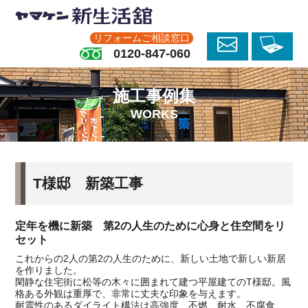
リフォームご相談窓口
0120-847-060
施工事例集
WORKS
T様邸 新築工事
定年を機に新築 第2の人生のために心身と住空間をリ
セット
これからの2人の第2の人生のために、新しい土地で新しい新居
を作りました。
閑静な住宅街に松等の木々に囲まれて建つ平屋建てのT様邸。風
格ある外観は重厚で、非常に丈夫な印象を与えます。
耐震性のあるダイライト構法は高強度、不燃、耐水、不腐食、